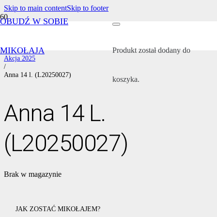
Skip to main content
Skip to footer
OBUDŹ W SOBIE
Strona główna
/
Wszystkie akcje
MIKOŁAJA
/
Produkt
został dodany do
Akcja 2025
/
Anna 14 l. (L20250027)
koszyka.
Anna 14 L.
(L20250027)
Brak w magazynie
JAK ZOSTAĆ MIKOŁAJEM?