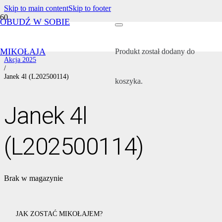
Skip to main content
Skip to footer
OBUDŹ W SOBIE
Strona główna
/
Wszystkie akcje
MIKOŁAJA
/
Produkt
został dodany do
Akcja 2025
/
Janek 4l (L202500114)
koszyka.
Janek 4l
(L202500114)
Brak w magazynie
JAK ZOSTAĆ MIKOŁAJEM?