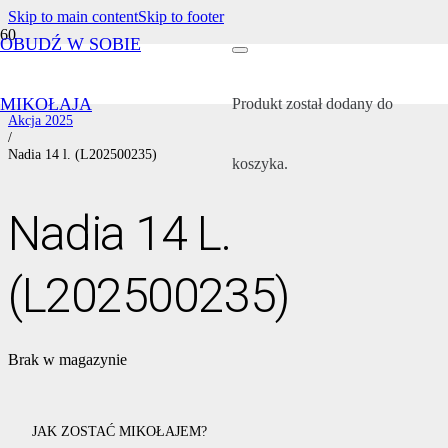
Skip to main content
Skip to footer
OBUDŹ W SOBIE
Strona główna
/
Wszystkie akcje
MIKOŁAJA
/
Produkt
został dodany do
Akcja 2025
/
Nadia 14 l. (L202500235)
koszyka.
Nadia 14 L.
(L202500235)
Brak w magazynie
JAK ZOSTAĆ MIKOŁAJEM?