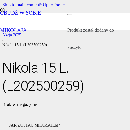
Skip to main content
Skip to footer
OBUDŹ W SOBIE
Strona główna
/
Wszystkie akcje
MIKOŁAJA
/
Produkt
został dodany do
Akcja 2025
/
Nikola 15 l. (L202500259)
koszyka.
Nikola 15 L.
(L202500259)
Brak w magazynie
JAK ZOSTAĆ MIKOŁAJEM?