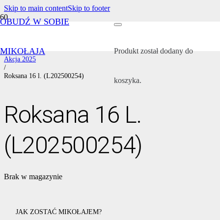
Skip to main content
Skip to footer
OBUDŹ W SOBIE
Strona główna
/
Wszystkie akcje
MIKOŁAJA
/
Produkt
został dodany do
Akcja 2025
/
Roksana 16 l. (L202500254)
koszyka.
Roksana 16 L.
(L202500254)
Brak w magazynie
JAK ZOSTAĆ MIKOŁAJEM?